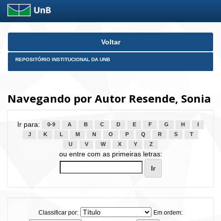
Skip
Voltar
navigation
REPOSITÓRIO INSTITUCIONAL DA UNB
Navegando por Autor Resende, Sonia
Ir para:
0-9
A
B
C
D
E
F
G
H
I
J
K
L
M
N
O
P
Q
R
S
T
U
V
W
X
Y
Z
ou entre com as primeiras letras:
Classificar por:
Em ordem: