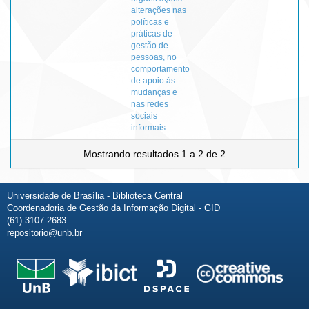
alterações nas
políticas e
práticas de
gestão de
pessoas, no
comportamento
de apoio às
mudanças e
nas redes
sociais
informais
Mostrando resultados 1 a 2 de 2
Universidade de Brasília - Biblioteca Central
Coordenadoria de Gestão da Informação Digital - GID
(61) 3107-2683
repositorio@unb.br