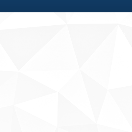
Fale conosco
Sobre