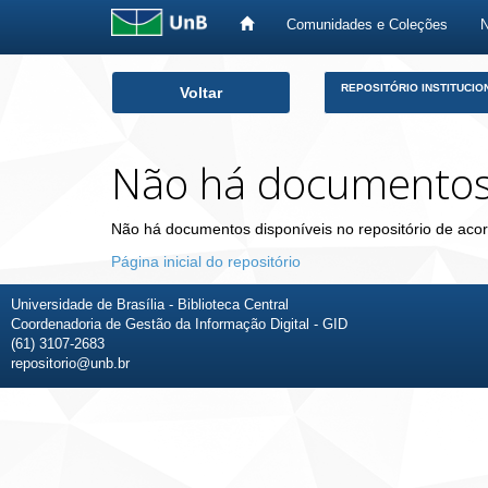
Comunidades e Coleções
Skip
REPOSITÓRIO INSTITUCIO
Voltar
navigation
Não há documento
Não há documentos disponíveis no repositório de acor
Página inicial do repositório
Universidade de Brasília - Biblioteca Central
Coordenadoria de Gestão da Informação Digital - GID
(61) 3107-2683
repositorio@unb.br