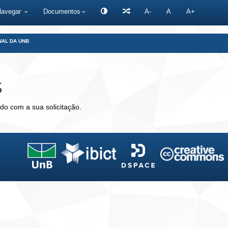
Navegar
Documentos
A-
A
A+
NAL DA UNB
s
do com a sua solicitação.