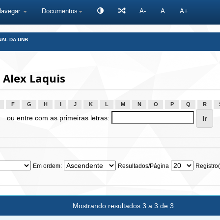
Navegar
Documentos
A-
A
A+
NAL DA UNB
 Alex Laquis
F
G
H
I
J
K
L
M
N
O
P
Q
R
ou entre com as primeiras letras:
Em ordem:
Resultados/Página
Registro(
Mostrando resultados 3 a 3 de 3