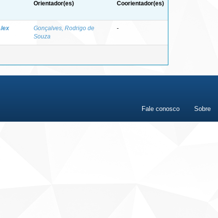
Orientador(es)
Coorientador(es)
lex
Gonçalves, Rodrigo de
-
Souza
Fale conosco
Sobre