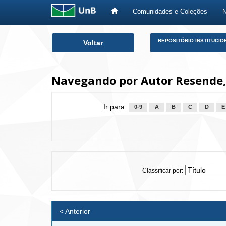
Comunidades e Coleções
Skip
REPOSITÓRIO INSTITUCIO
Voltar
navigation
Navegando por Autor Resende,
Ir para:
0-9
A
B
C
D
E
Classificar por:
< Anterior