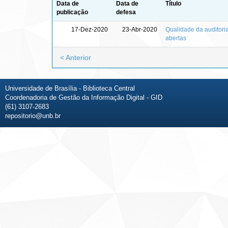
Data de
Data de
Título
publicação
defesa
17-Dez-2020
23-Abr-2020
Qualidade da auditori
abertas
< Anterior
Universidade de Brasília - Biblioteca Central
Coordenadoria de Gestão da Informação Digital - GID
(61) 3107-2683
repositorio@unb.br