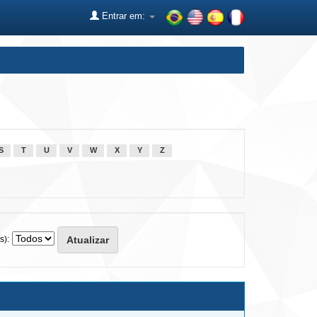
Entrar em:
S
T
U
V
W
X
Y
Z
s):