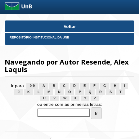
Skip
Voltar
navigation
REPOSITÓRIO INSTITUCIONAL DA UNB
Navegando por Autor Resende, Alex
Laquis
Ir para:
0-9
A
B
C
D
E
F
G
H
I
J
K
L
M
N
O
P
Q
R
S
T
U
V
W
X
Y
Z
ou entre com as primeiras letras: