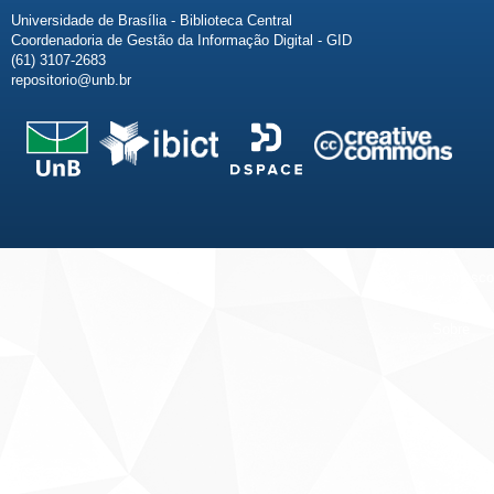
Universidade de Brasília - Biblioteca Central
Coordenadoria de Gestão da Informação Digital - GID
(61) 3107-2683
repositorio@unb.br
Fale conosco
Sobre