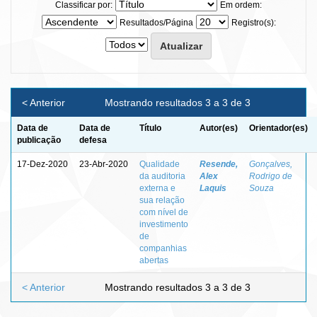
Classificar por:
Em ordem:
Resultados/Página
Registro(s):
< Anterior
Mostrando resultados 3 a 3 de 3
Data de
Data de
Título
Autor(es)
Orientador(es)
publicação
defesa
17-Dez-2020
23-Abr-2020
Qualidade
Resende,
Gonçalves,
da auditoria
Alex
Rodrigo de
externa e
Laquis
Souza
sua relação
com nível de
investimento
de
companhias
abertas
< Anterior
Mostrando resultados 3 a 3 de 3