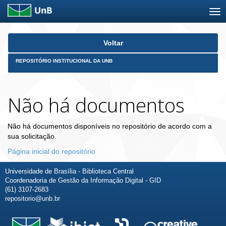
Skip
Voltar
navigation
REPOSITÓRIO INSTITUCIONAL DA UNB
Não há documentos
Não há documentos disponíveis no repositório de acordo com a
sua solicitação.
Página inicial do repositório
Universidade de Brasília - Biblioteca Central
Coordenadoria de Gestão da Informação Digital - GID
(61) 3107-2683
repositorio@unb.br