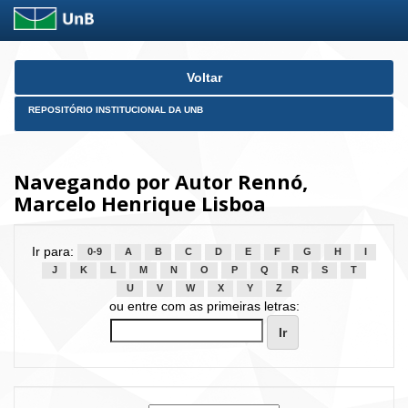
Skip
Voltar
navigation
REPOSITÓRIO INSTITUCIONAL DA UNB
Navegando por Autor Rennó,
Marcelo Henrique Lisboa
Ir para:
0-9
A
B
C
D
E
F
G
H
I
J
K
L
M
N
O
P
Q
R
S
T
U
V
W
X
Y
Z
ou entre com as primeiras letras: