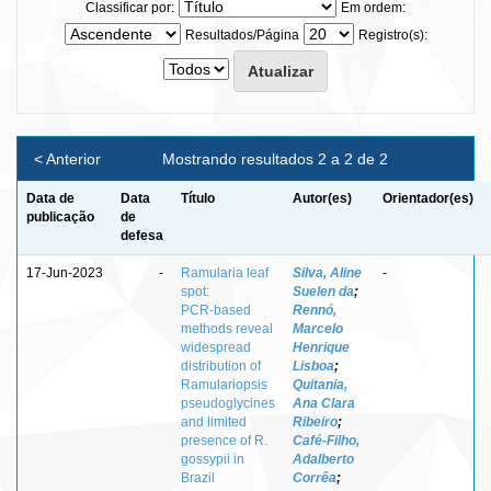
Classificar por:
Em ordem:
Resultados/Página
Registro(s):
< Anterior
Mostrando resultados 2 a 2 de 2
Data de
Data
Título
Autor(es)
Orientador(es)
publicação
de
defesa
17-Jun-2023
-
Ramularia leaf
Silva, Aline
-
spot:
Suelen da
;
PCR‑based
Rennó,
methods reveal
Marcelo
widespread
Henrique
distribution of
Lisboa
;
Ramulariopsis
Quitania,
pseudoglycines
Ana Clara
and limited
Ribeiro
;
presence of R.
Café‑Filho,
gossypii in
Adalberto
Brazil
Corrêa
;