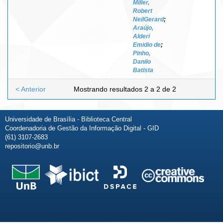
Miller,
Robert
NeilGerard
;
Araújo,
Alderi
Emidio de
;
Pinho,
Danilo
Batista
< Anterior
Mostrando resultados 2 a 2 de 2
Universidade de Brasília - Biblioteca Central
Coordenadoria de Gestão da Informação Digital - GID
(61) 3107-2683
repositorio@unb.br