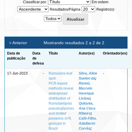
Classificar por:
Em ordem:
Resultados/Página
Registro(s):
< Anterior
Mostrando resultados 2 a 2 de 2
Data de
Data
Título
Autor(es)
Orientador(es)
publicação
de
defesa
17-Jun-2023
-
Ramularia leaf
Silva, Aline
-
spot:
Suelen da
;
PCR‑based
Rennó,
methods reveal
Marcelo
widespread
Henrique
distribution of
Lisboa
;
Ramulariopsis
Quitania,
pseudoglycines
Ana Clara
and limited
Ribeiro
;
presence of R.
Café‑Filho,
gossypii in
Adalberto
Brazil
Corrêa
;