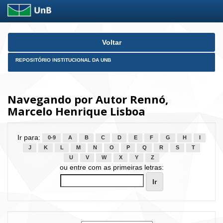
Skip
Voltar
navigation
REPOSITÓRIO INSTITUCIONAL DA UNB
Navegando por Autor Rennó,
Marcelo Henrique Lisboa
Ir para:
0-9
A
B
C
D
E
F
G
H
I
J
K
L
M
N
O
P
Q
R
S
T
U
V
W
X
Y
Z
ou entre com as primeiras letras: