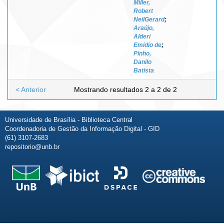
Miller,
Robert
NeilGerard
;
Araújo,
Alderi
Emidio de
;
Pinho,
Danilo
Batista
< Anterior
Mostrando resultados 2 a 2 de 2
Universidade de Brasília - Biblioteca Central
Coordenadoria de Gestão da Informação Digital - GID
(61) 3107-2683
repositorio@unb.br