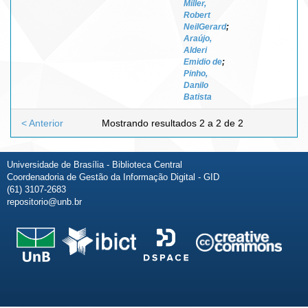
Miller,
Robert
NeilGerard
;
Araújo,
Alderi
Emidio de
;
Pinho,
Danilo
Batista
< Anterior
Mostrando resultados 2 a 2 de 2
Universidade de Brasília - Biblioteca Central
Coordenadoria de Gestão da Informação Digital - GID
(61) 3107-2683
repositorio@unb.br