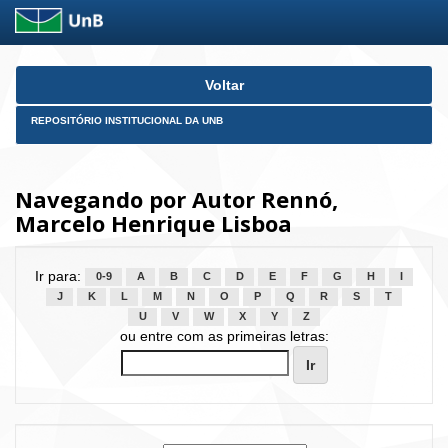
Skip
Voltar
navigation
REPOSITÓRIO INSTITUCIONAL DA UNB
Navegando por Autor Rennó,
Marcelo Henrique Lisboa
Ir para:
0-9
A
B
C
D
E
F
G
H
I
J
K
L
M
N
O
P
Q
R
S
T
U
V
W
X
Y
Z
ou entre com as primeiras letras: