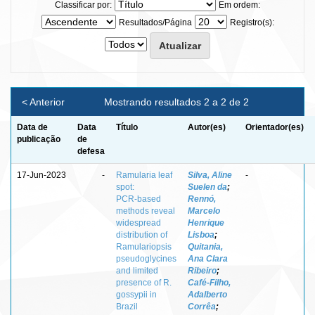
Classificar por:
Em ordem:
Resultados/Página
Registro(s):
< Anterior
Mostrando resultados 2 a 2 de 2
Data de
Data
Título
Autor(es)
Orientador(es)
publicação
de
defesa
17-Jun-2023
-
Ramularia leaf
Silva, Aline
-
spot:
Suelen da
;
PCR‑based
Rennó,
methods reveal
Marcelo
widespread
Henrique
distribution of
Lisboa
;
Ramulariopsis
Quitania,
pseudoglycines
Ana Clara
and limited
Ribeiro
;
presence of R.
Café‑Filho,
gossypii in
Adalberto
Brazil
Corrêa
;