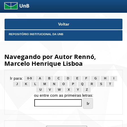
Skip
Voltar
navigation
REPOSITÓRIO INSTITUCIONAL DA UNB
Navegando por Autor Rennó,
Marcelo Henrique Lisboa
Ir para:
0-9
A
B
C
D
E
F
G
H
I
J
K
L
M
N
O
P
Q
R
S
T
U
V
W
X
Y
Z
ou entre com as primeiras letras: