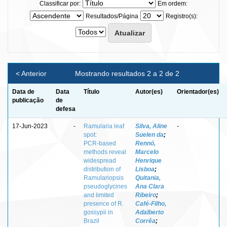
Classificar por:
Em ordem:
Resultados/Página
Registro(s):
< Anterior
Mostrando resultados 2 a 2 de 2
Data de
Data
Título
Autor(es)
Orientador(es)
publicação
de
defesa
17-Jun-2023
-
Ramularia leaf
Silva, Aline
-
spot:
Suelen da
;
PCR‑based
Rennó,
methods reveal
Marcelo
widespread
Henrique
distribution of
Lisboa
;
Ramulariopsis
Quitania,
pseudoglycines
Ana Clara
and limited
Ribeiro
;
presence of R.
Café‑Filho,
gossypii in
Adalberto
Brazil
Corrêa
;