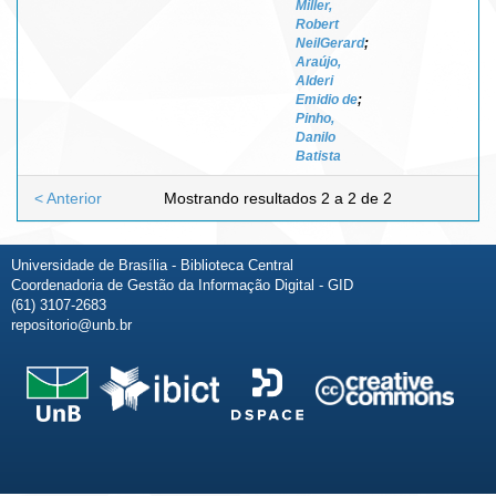
Miller,
Robert
NeilGerard
;
Araújo,
Alderi
Emidio de
;
Pinho,
Danilo
Batista
< Anterior
Mostrando resultados 2 a 2 de 2
Universidade de Brasília - Biblioteca Central
Coordenadoria de Gestão da Informação Digital - GID
(61) 3107-2683
repositorio@unb.br