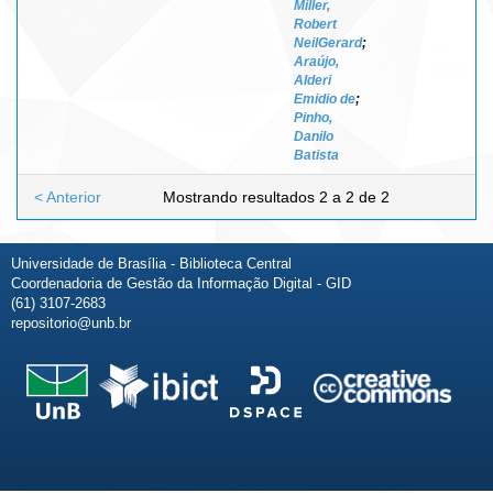
Miller,
Robert
NeilGerard
;
Araújo,
Alderi
Emidio de
;
Pinho,
Danilo
Batista
< Anterior
Mostrando resultados 2 a 2 de 2
Universidade de Brasília - Biblioteca Central
Coordenadoria de Gestão da Informação Digital - GID
(61) 3107-2683
repositorio@unb.br