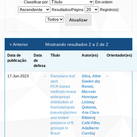
Classificar por:
Em ordem:
Resultados/Página
Registro(s):
< Anterior
Mostrando resultados 2 a 2 de 2
Data de
Data
Título
Autor(es)
Orientador(es)
publicação
de
defesa
17-Jun-2023
-
Ramularia leaf
Silva, Aline
-
spot:
Suelen da
;
PCR‑based
Rennó,
methods reveal
Marcelo
widespread
Henrique
distribution of
Lisboa
;
Ramulariopsis
Quitania,
pseudoglycines
Ana Clara
and limited
Ribeiro
;
presence of R.
Café‑Filho,
gossypii in
Adalberto
Brazil
Corrêa
;