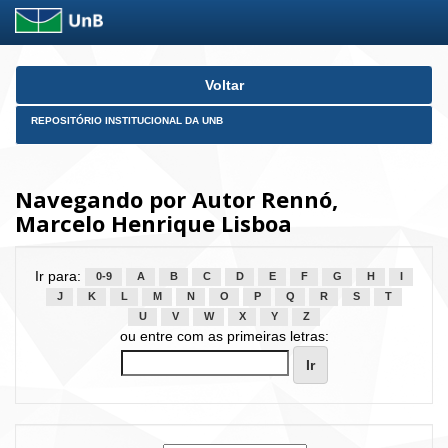
Skip
Voltar
navigation
REPOSITÓRIO INSTITUCIONAL DA UNB
Navegando por Autor Rennó,
Marcelo Henrique Lisboa
Ir para:
0-9
A
B
C
D
E
F
G
H
I
J
K
L
M
N
O
P
Q
R
S
T
U
V
W
X
Y
Z
ou entre com as primeiras letras: