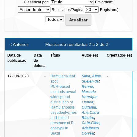
Classificar por:
Em ordem:
Resultados/Página
Registro(s):
< Anterior
Mostrando resultados 2 a 2 de 2
Data de
Data
Título
Autor(es)
Orientador(es)
publicação
de
defesa
17-Jun-2023
-
Ramularia leaf
Silva, Aline
-
spot:
Suelen da
;
PCR‑based
Rennó,
methods reveal
Marcelo
widespread
Henrique
distribution of
Lisboa
;
Ramulariopsis
Quitania,
pseudoglycines
Ana Clara
and limited
Ribeiro
;
presence of R.
Café‑Filho,
gossypii in
Adalberto
Brazil
Corrêa
;