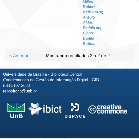
Miller,
Robert
NeilGerard
;
Araújo,
Alderi
Emidio de
;
Pinho,
Danilo
Batista
< Anterior
Mostrando resultados 2 a 2 de 2
Universidade de Brasília - Biblioteca Central
Coordenadoria de Gestão da Informação Digital - GID
(61) 3107-2683
repositorio@unb.br