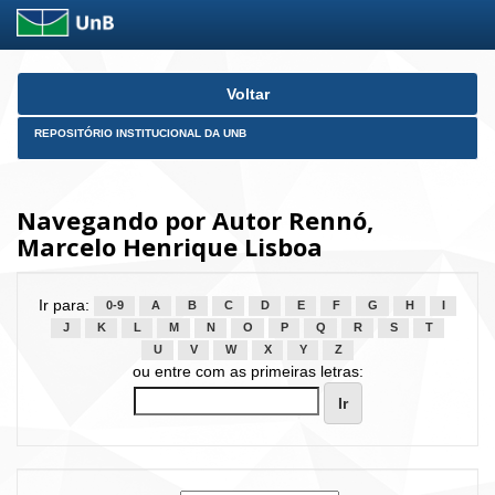
Skip
Voltar
navigation
REPOSITÓRIO INSTITUCIONAL DA UNB
Navegando por Autor Rennó,
Marcelo Henrique Lisboa
Ir para:
0-9
A
B
C
D
E
F
G
H
I
J
K
L
M
N
O
P
Q
R
S
T
U
V
W
X
Y
Z
ou entre com as primeiras letras: