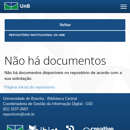
Skip
Voltar
navigation
REPOSITÓRIO INSTITUCIONAL DA UNB
Não há documentos
Não há documentos disponíveis no repositório de acordo com a
sua solicitação.
Página inicial do repositório
Universidade de Brasília - Biblioteca Central
Coordenadoria de Gestão da Informação Digital - GID
(61) 3107-2683
repositorio@unb.br