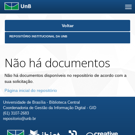
Skip
Voltar
navigation
REPOSITÓRIO INSTITUCIONAL DA UNB
Não há documentos
Não há documentos disponíveis no repositório de acordo com a
sua solicitação.
Página inicial do repositório
Universidade de Brasília - Biblioteca Central
Coordenadoria de Gestão da Informação Digital - GID
(61) 3107-2683
repositorio@unb.br