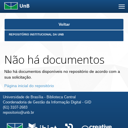
Skip
Voltar
navigation
REPOSITÓRIO INSTITUCIONAL DA UNB
Não há documentos
Não há documentos disponíveis no repositório de acordo com a
sua solicitação.
Página inicial do repositório
Universidade de Brasília - Biblioteca Central
Coordenadoria de Gestão da Informação Digital - GID
(61) 3107-2683
repositorio@unb.br