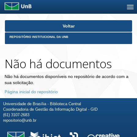
Skip
Voltar
navigation
REPOSITÓRIO INSTITUCIONAL DA UNB
Não há documentos
Não há documentos disponíveis no repositório de acordo com a
sua solicitação.
Página inicial do repositório
Universidade de Brasília - Biblioteca Central
Coordenadoria de Gestão da Informação Digital - GID
(61) 3107-2683
repositorio@unb.br