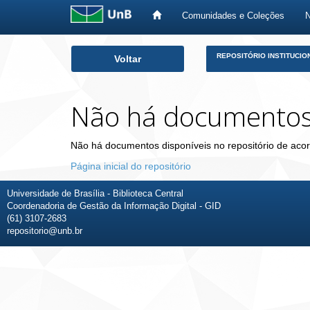
Comunidades e Coleções
Skip
REPOSITÓRIO INSTITUCIO
Voltar
navigation
Não há documento
Não há documentos disponíveis no repositório de acor
Página inicial do repositório
Universidade de Brasília - Biblioteca Central
Coordenadoria de Gestão da Informação Digital - GID
(61) 3107-2683
repositorio@unb.br