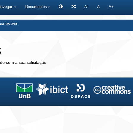
Navegar
Documentos
A-
A
A+
NAL DA UNB
s
do com a sua solicitação.