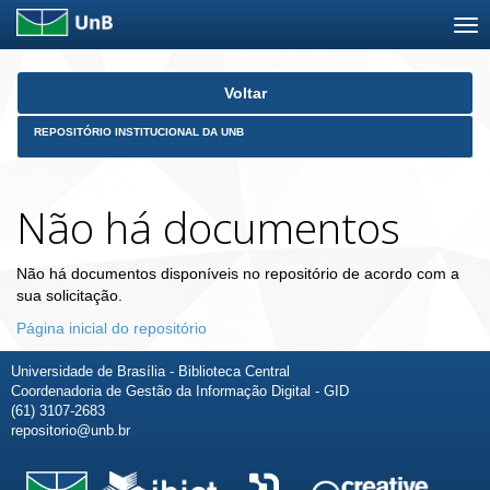
Skip
Voltar
navigation
REPOSITÓRIO INSTITUCIONAL DA UNB
Não há documentos
Não há documentos disponíveis no repositório de acordo com a
sua solicitação.
Página inicial do repositório
Universidade de Brasília - Biblioteca Central
Coordenadoria de Gestão da Informação Digital - GID
(61) 3107-2683
repositorio@unb.br