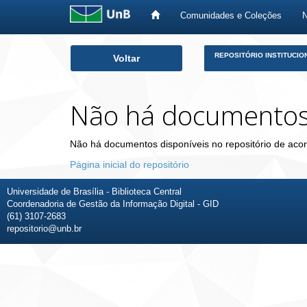
Comunidades e Coleções
Skip
REPOSITÓRIO INSTITUCIO
Voltar
navigation
Não há documento
Não há documentos disponíveis no repositório de acor
Página inicial do repositório
Universidade de Brasília - Biblioteca Central
Coordenadoria de Gestão da Informação Digital - GID
(61) 3107-2683
repositorio@unb.br