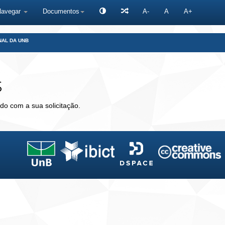
Navegar
Documentos
A-
A
A+
NAL DA UNB
s
do com a sua solicitação.