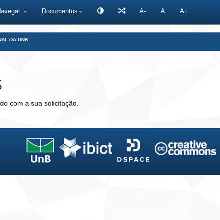
Navegar
Documentos
A-
A
A+
NAL DA UNB
s
do com a sua solicitação.