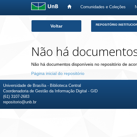
Comunidades e Coleções
Skip
REPOSITÓRIO INSTITUCIO
Voltar
navigation
Não há documento
Não há documentos disponíveis no repositório de acor
Página inicial do repositório
Universidade de Brasília - Biblioteca Central
Coordenadoria de Gestão da Informação Digital - GID
(61) 3107-2683
repositorio@unb.br