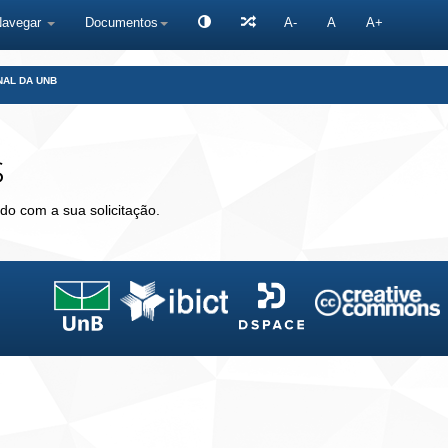
Navegar
Documentos
A-
A
A+
NAL DA UNB
s
do com a sua solicitação.