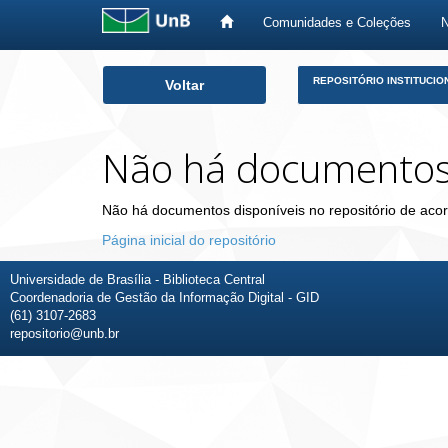
Comunidades e Coleções
Skip
REPOSITÓRIO INSTITUCIO
Voltar
navigation
Não há documento
Não há documentos disponíveis no repositório de acor
Página inicial do repositório
Universidade de Brasília - Biblioteca Central
Coordenadoria de Gestão da Informação Digital - GID
(61) 3107-2683
repositorio@unb.br