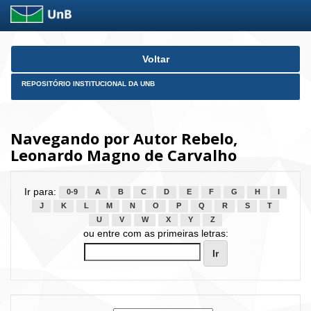
Skip
Voltar
navigation
REPOSITÓRIO INSTITUCIONAL DA UNB
Navegando por Autor Rebelo,
Leonardo Magno de Carvalho
Ir para:
0-9
A
B
C
D
E
F
G
H
I
J
K
L
M
N
O
P
Q
R
S
T
U
V
W
X
Y
Z
ou entre com as primeiras letras: