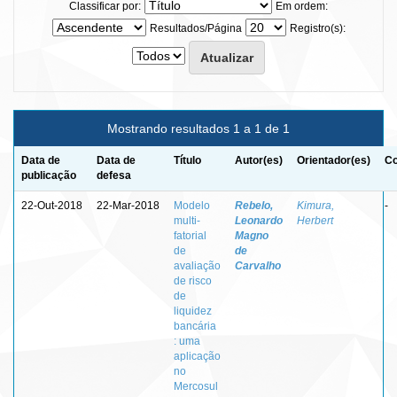
Classificar por:
Em ordem:
Resultados/Página
Registro(s):
Mostrando resultados 1 a 1 de 1
Data de
Data de
Título
Autor(es)
Orientador(es)
Co
publicação
defesa
22-Out-2018
22-Mar-2018
Modelo
Rebelo,
Kimura,
-
multi-
Leonardo
Herbert
fatorial
Magno
de
de
avaliação
Carvalho
de risco
de
liquidez
bancária
: uma
aplicação
no
Mercosul