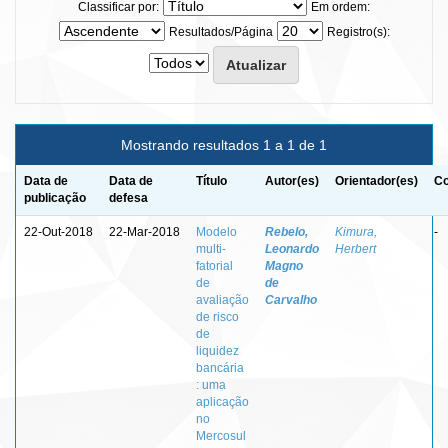
Classificar por:
Em ordem:
Resultados/Página
Registro(s):
Mostrando resultados 1 a 1 de 1
Data de
Data de
Título
Autor(es)
Orientador(es)
Co
publicação
defesa
22-Out-2018
22-Mar-2018
Modelo
Rebelo,
Kimura,
-
multi-
Leonardo
Herbert
fatorial
Magno
de
de
avaliação
Carvalho
de risco
de
liquidez
bancária
: uma
aplicação
no
Mercosul