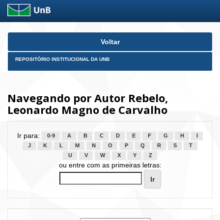
Skip
Voltar
navigation
REPOSITÓRIO INSTITUCIONAL DA UNB
Navegando por Autor Rebelo,
Leonardo Magno de Carvalho
Ir para:
0-9
A
B
C
D
E
F
G
H
I
J
K
L
M
N
O
P
Q
R
S
T
U
V
W
X
Y
Z
ou entre com as primeiras letras: