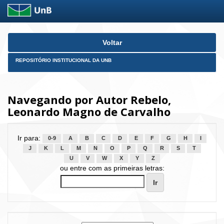
Skip
Voltar
navigation
REPOSITÓRIO INSTITUCIONAL DA UNB
Navegando por Autor Rebelo,
Leonardo Magno de Carvalho
Ir para:
0-9
A
B
C
D
E
F
G
H
I
J
K
L
M
N
O
P
Q
R
S
T
U
V
W
X
Y
Z
ou entre com as primeiras letras: