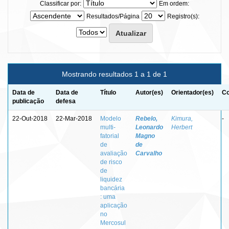
Classificar por:
Em ordem:
Resultados/Página
Registro(s):
Mostrando resultados 1 a 1 de 1
Data de
Data de
Título
Autor(es)
Orientador(es)
Co
publicação
defesa
22-Out-2018
22-Mar-2018
Modelo
Rebelo,
Kimura,
-
multi-
Leonardo
Herbert
fatorial
Magno
de
de
avaliação
Carvalho
de risco
de
liquidez
bancária
: uma
aplicação
no
Mercosul