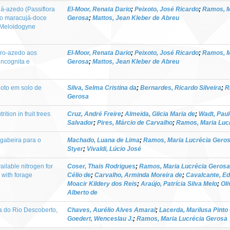
á-azedo (Passiflora
El-Moor, Renata Dario
;
Peixoto, José Ricardo
;
Ramos, M
 do maracujá-doce
Gerosa
;
Mattos, Jean Kleber de Abreu
e Meloidogyne
ro-azedo aos
El-Moor, Renata Dario
;
Peixoto, José Ricardo
;
Ramos, M
ncognita e
Gerosa
;
Mattos, Jean Kleber de Abreu
oto em solo de
Silva, Selma Cristina da
;
Bernardes, Ricardo Silveira
;
R
Gerosa
ition in fruit trees
Cruz, André Freire
;
Almeida, Glicia Maria de
;
Wadt, Pau
Salvador
;
Pires, Márcio de Carvalho
;
Ramos, Maria Luc
gabeira para o
Machado, Luana de Lima
;
Ramos, Maria Lucrécia Gero
Styer
;
Vivaldi, Lúcio José
ailable nitrogen for
Coser, Thais Rodrigues
;
Ramos, Maria Lucrécia Gerosa
 with forage
Célio de
;
Carvalho, Arminda Moreira de
;
Cavalcante, E
Moacir Kildery dos Reis
;
Araújo, Patrícia Silva Melo
;
Oli
Alberto de
ia do Rio Descoberto,
Chaves, Aurélio Alves Amaral
;
Lacerda, Marilusa Pinto
Goedert, Wenceslau J.
;
Ramos, Maria Lucrécia Gerosa