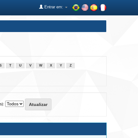
Entrar em:
S
T
U
V
W
X
Y
Z
s):