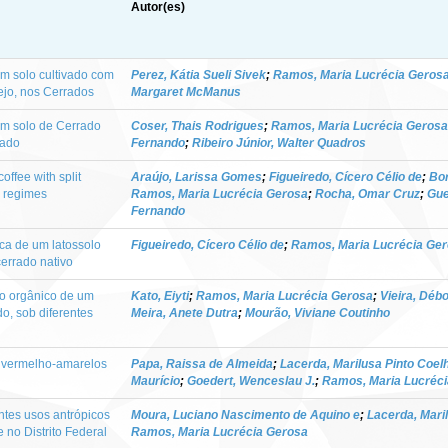
Autor(es)
m solo cultivado com
Perez, Kátia Sueli Sivek
;
Ramos, Maria Lucrécia Geros
ejo, nos Cerrados
Margaret McManus
em solo de Cerrado
Coser, Thais Rodrigues
;
Ramos, Maria Lucrécia Gerosa
nado
Fernando
;
Ribeiro Júnior, Walter Quadros
offee with split
Araújo, Larissa Gomes
;
Figueiredo, Cícero Célio de
;
Bor
r regimes
Ramos, Maria Lucrécia Gerosa
;
Rocha, Omar Cruz
;
Gue
Fernando
ica de um latossolo
Figueiredo, Cícero Célio de
;
Ramos, Maria Lucrécia Ge
errado nativo
no orgânico de um
Kato, Eiyti
;
Ramos, Maria Lucrécia Gerosa
;
Vieira, Déb
o, sob diferentes
Meira, Anete Dutra
;
Mourão, Viviane Coutinho
e vermelho-amarelos
Papa, Raissa de Almeida
;
Lacerda, Marilusa Pinto Coel
Maurício
;
Goedert, Wenceslau J.
;
Ramos, Maria Lucréc
ntes usos antrópicos
Moura, Luciano Nascimento de Aquino e
;
Lacerda, Mari
no Distrito Federal
Ramos, Maria Lucrécia Gerosa