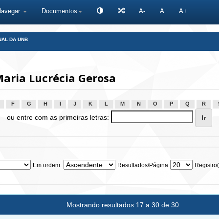
Navegar
Documentos
A-
A
A+
NAL DA UNB
aria Lucrécia Gerosa
F
G
H
I
J
K
L
M
N
O
P
Q
R
ou entre com as primeiras letras:
Em ordem:
Resultados/Página
Registro(
Mostrando resultados 17 a 30 de 30