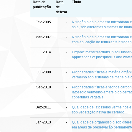
Data de
Data
Título
publicação
de
defesa
Fev-2005
-
Nitrogênio da biomassa microbiana e
soja, sob diferentes sistemas de man
Mar-2007
-
Nitrogênio da biomassa microbiana 
com aplicação de fertilizante nitroge
2014
-
Organic matter fractions in soil under c
applications of phosphorus and wate
Jul-2008
-
Propriedades físicas e matéria orgân
vermelho sob sistemas de manejo e c
Set-2010
-
Propriedades físicas e teor de carbo
latossolo vermelho-amarelo do cerrad
coberturas vegetais
Dez-2011
-
Qualidade de latossolos vermelhos 
sob vegetação nativa de cerrado
Jan-2013
-
Qualidade de organossolo sob difere
em áreas de preservação permanente 