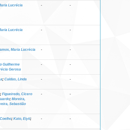
aria Lucrécia
-
-
aria Lucrécia
-
-
amos, Maria Lucrécia
-
-
lo Guilherme
-
-
récia Gerosa
sa
;
Caldas, Linda
-
-
;
Figueiredo, Cícero
-
-
duardo
;
Moreira,
veira, Sebastião
 Coelho
;
Kato, Eiyti
;
-
-