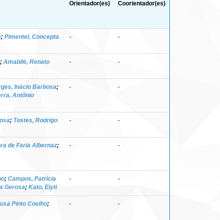
Orientador(es)
Coorientador(es)
a
;
Pimentel, Concepta
-
-
;
Amabile, Renato
-
-
ges, Inácio Barbosa
;
-
-
rra, Antônio
rosa
;
Tostes, Rodrigo
-
-
ora de Faria Albernaz
;
-
-
ho
;
Campos, Patrícia
-
-
ia Gerosa
;
Kato, Eiyti
lusa Pinto Coelho
;
-
-