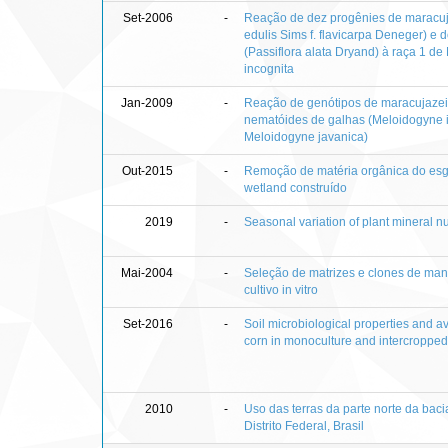
Set-2006
-
Reação de dez progênies de maracuj
edulis Sims f. flavicarpa Deneger) e
(Passiflora alata Dryand) à raça 1 d
incognita
Jan-2009
-
Reação de genótipos de maracujazei
nematóides de galhas (Meloidogyne i
Meloidogyne javanica)
Out-2015
-
Remoção de matéria orgânica do esg
wetland construído
2019
-
Seasonal variation of plant mineral nutr
Mai-2004
-
Seleção de matrizes e clones de man
cultivo in vitro
Set-2016
-
Soil microbiological properties and av
corn in monoculture and intercropped
2010
-
Uso das terras da parte norte da bac
Distrito Federal, Brasil