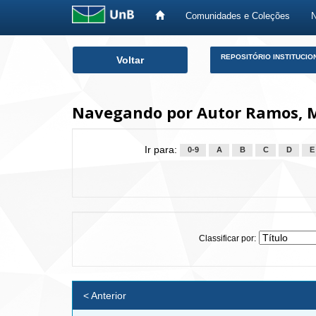
Comunidades e Coleções
Skip
REPOSITÓRIO INSTITUCIO
Voltar
navigation
Navegando por Autor Ramos, M
Ir para:
0-9
A
B
C
D
E
Classificar por:
< Anterior