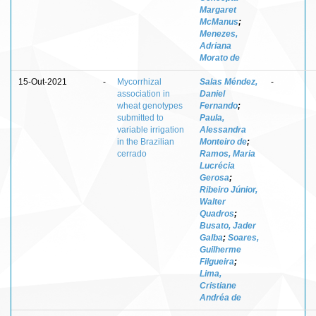
Margaret
McManus
;
Menezes,
Adriana
Morato de
15-Out-2021
-
Mycorrhizal
Salas Méndez,
-
association in
Daniel
wheat genotypes
Fernando
;
submitted to
Paula,
variable irrigation
Alessandra
in the Brazilian
Monteiro de
;
cerrado
Ramos, Maria
Lucrécia
Gerosa
;
Ribeiro Júnior,
Walter
Quadros
;
Busato, Jader
Galba
;
Soares,
Guilherme
Filgueira
;
Lima,
Cristiane
Andréa de