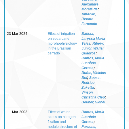
Alexandre
Morais de
;
Amabile,
Renato
Fernando
23-Mar-2024
-
Effect of irrigation
Batista,
-
on sugarcane
Laryssa Maria
morphophysiology
Teles
;
Ribeiro
in the Brazilian
Júnior, Walter
cerrado
Quadros
;
Ramos, Maria
Lucrécia
Gerosa
;
Bufon, Vinicius
Bof
;
Sousa,
Rodrigo
Zuketta
;
Vinson,
Christina Cleo
;
Deuner, Sidnei
Mar-2003
-
Effect of water
Ramos, Maria
-
stress on nitrogen
Lucrécia
fixation and
Gerosa
;
nodule structure of
Parsons,