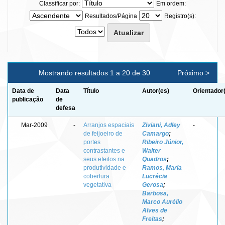
Classificar por:
Em ordem:
Resultados/Página
Registro(s):
Mostrando resultados 1 a 20 de 30
Próximo >
Data de
Data
Título
Autor(es)
Orientador
publicação
de
defesa
Mar-2009
-
Arranjos espaciais
Ziviani, Adley
-
de feijoeiro de
Camargo
;
portes
Ribeiro Júnior,
contrastantes e
Walter
seus efeitos na
Quadros
;
produtividade e
Ramos, Maria
cobertura
Lucrécia
vegetativa
Gerosa
;
Barbosa,
Marco Aurélio
Alves de
Freitas
;