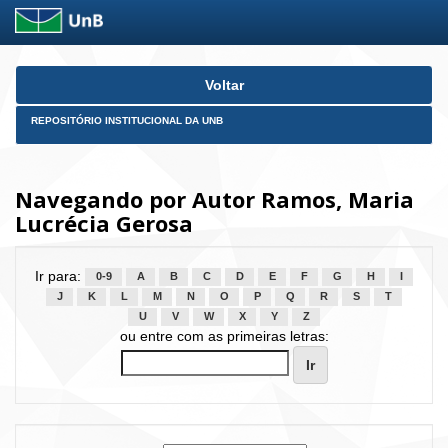
Skip
Voltar
navigation
REPOSITÓRIO INSTITUCIONAL DA UNB
Navegando por Autor Ramos, Maria
Lucrécia Gerosa
Ir para:
0-9
A
B
C
D
E
F
G
H
I
J
K
L
M
N
O
P
Q
R
S
T
U
V
W
X
Y
Z
ou entre com as primeiras letras: