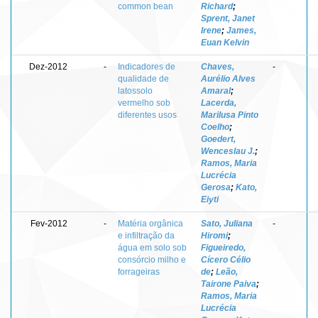
common bean
Richard
;
Sprent, Janet
Irene
;
James,
Euan Kelvin
Dez-2012
-
Indicadores de
Chaves,
-
qualidade de
Aurélio Alves
latossolo
Amaral
;
vermelho sob
Lacerda,
diferentes usos
Marilusa Pinto
Coelho
;
Goedert,
Wenceslau J.
;
Ramos, Maria
Lucrécia
Gerosa
;
Kato,
Eiyti
Fev-2012
-
Matéria orgânica
Sato, Juliana
-
e infiltração da
Hiromi
;
água em solo sob
Figueiredo,
consórcio milho e
Cícero Célio
forrageiras
de
;
Leão,
Tairone Paiva
;
Ramos, Maria
Lucrécia