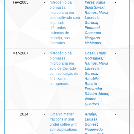
Fev-2005
-
Nitrogênio da
Perez, Kátia
-
biomassa
Sueli Sivek
;
microbiana em
Ramos, Maria
solo cultivado com
Lucrécia
soja, sob
Gerosa
;
diferentes
Pimentel,
sistemas de
Concepta
manejo, nos
Margaret
Cerrados
McManus
Mar-2007
-
Nitrogênio da
Coser, Thais
-
biomassa
Rodrigues
;
microbiana em
Ramos, Maria
solo de Cerrado
Lucrécia
com aplicação de
Gerosa
;
fertilizante
Amabile,
nitrogenado
Renato
Fernando
;
Ribeiro Júnior,
Walter
Quadros
2014
-
Organic matter
Araújo,
-
fractions in soil
Larissa
under coffee with
Gomes
;
split applications
Figueiredo,