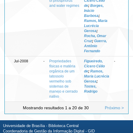
of phosphorus
Cícero Célio
and water regimes
de
;
Borges,
Inácio
Barbosa
;
Ramos, Maria
Lucrécia
Gerosa
;
Rocha, Omar
Cruz
;
Guerra,
Antônio
Fernando
Jul-2008
-
Propriedades
Figueiredo,
-
físicas e matéria
Cícero Célio
orgânica de um
de
;
Ramos,
latossolo
Maria Lucrécia
vermelho sob
Gerosa
;
sistemas de
Tostes,
manejo e cerrado
Rodrigo
nativo
Mostrando resultados 1 a 20 de 30
Próximo >
Universidade de Brasília - Biblioteca Central
Coordenadoria de Gestão da Informação Digital - GID