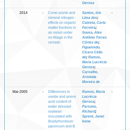
Gerosa
2014
-
Cover plants and
Santos, Isis
-
mineral nitrogen :
Lima dos
;
effects on organic
Caixeta, Carla
matter fractions in
Ferreira
;
an oxisol under
Sousa, Alex
no-tillage in the
Antônio Torres
cerrado
Côrtes de
;
Figueiredo,
Cícero Célio
de
;
Ramos,
Maria Lucrécia
Gerosa
;
Carvalho,
Arminda
Moreira de
Mai-2005
-
Differences in
Ramos, Maria
-
ureide and amino
Lucrécia
acid content of
Gerosa
;
water stressed
Parsons,
soybean
Richard
;
inoculated with
Sprent, Janet
Bradyrhizobium
Irene
japonicum and B.