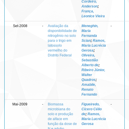
Cordeiro,
Anderson
;
França,
Leonice Vieira
Set-2008
-
Avaliação da
Meneghin,
-
disponibilidade de
Maria
nitrogênio no solo
Fernanda
para o trigo em
Scian
;
Ramos,
latossolo
Maria Lucrécia
vermelho do
Gerosa
;
Distrito Federal
Oliveira,
Sebastião
Alberto de
;
Ribeiro Júnior,
Walter
Quadros
;
Amabile,
Renato
Fernando
Mai-2009
-
Biomassa
Figueiredo,
-
microbiana do
Cícero Célio
solo e produção
de
;
Ramos,
de alface em
Maria Lucrécia
função da dose de
Gerosa
N e adubo