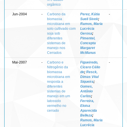
orgânico
Jun-2004
-
Carbono da
Perez, Kátia
-
biomassa
Sueli Sivek
;
microbiana em
Ramos, Maria
solo cultivado com
Lucrécia
soja sob
Gerosa
;
diferentes
Pimentel,
sistemas de
Concepta
manejo nos
Margaret
Cerrados
McManus
Mai-2007
-
Carbono e
Figueiredo,
-
Nitrogênio da
Cícero Célio
biomassa
de
;
Resck,
microbiana em
Dimas Vital
resposta a
Siqueira
;
diferentes
Gomes,
sistemas de
Antônio
manejo em um
Carlos
;
latossolo
Ferreira,
vermelho no
Eloisa
cerrado
Aparecida
Belleza
;
Ramos, Maria
Lucrécia