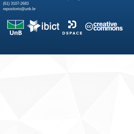
(61) 3107-2683
repositorio@unb.br
Fale conosco
Sobre