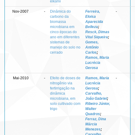
elkanii
Nov-2007
-
Dinâmica do
Ferreira,
-
carbono da
Eloisa
biomassa
Aparecida
microbiana em
Belleza
;
cinco épocas do
Resck, Dimas
ano em diferentes
Vital Siqueira
;
sistemas de
Gomes,
manejo do solo no
Antônio
cerrado
Carlos
;
Ramos, Maria
Lucrécia
Gerosa
Mai-2010
-
Efeito de doses de
Ramos, Maria
-
nitrogênio via
Lucrécia
fertirrigação na
Gerosa
;
dinâmica
Carvalho,
microbiana, em
João Gabriel
;
solo cultivado com
Ribeiro Júnior,
trigo
Walter
Quadros
;
Ferraz, Dina
Márcia
Menezes
;
Carvalho,