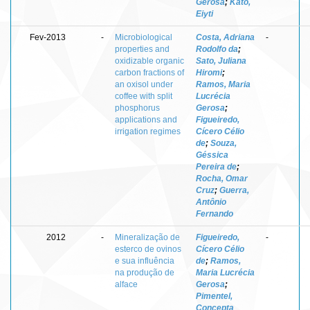
Gerosa
;
Kato,
Eiyti
Fev-2013
-
Microbiological
Costa, Adriana
-
properties and
Rodolfo da
;
oxidizable organic
Sato, Juliana
carbon fractions of
Hiromi
;
an oxisol under
Ramos, Maria
coffee with split
Lucrécia
phosphorus
Gerosa
;
applications and
Figueiredo,
irrigation regimes
Cícero Célio
de
;
Souza,
Géssica
Pereira de
;
Rocha, Omar
Cruz
;
Guerra,
Antônio
Fernando
2012
-
Mineralização de
Figueiredo,
-
esterco de ovinos
Cícero Célio
e sua influência
de
;
Ramos,
na produção de
Maria Lucrécia
alface
Gerosa
;
Pimentel,
Concepta