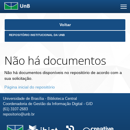
Skip
Voltar
navigation
REPOSITÓRIO INSTITUCIONAL DA UNB
Não há documentos
Não há documentos disponíveis no repositório de acordo com a
sua solicitação.
Página inicial do repositório
Universidade de Brasília - Biblioteca Central
Coordenadoria de Gestão da Informação Digital - GID
(61) 3107-2683
repositorio@unb.br