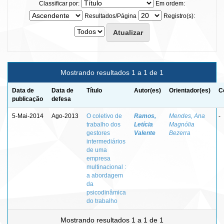
Classificar por:
Em ordem:
Resultados/Página
Registro(s):
Mostrando resultados 1 a 1 de 1
Data de
Data de
Título
Autor(es)
Orientador(es)
C
publicação
defesa
5-Mai-2014
Ago-2013
O coletivo de
Ramos,
Mendes, Ana
-
trabalho dos
Letícia
Magnólia
gestores
Valente
Bezerra
intermediários
de uma
empresa
multinacional :
a abordagem
da
psicodinâmica
do trabalho
Mostrando resultados 1 a 1 de 1