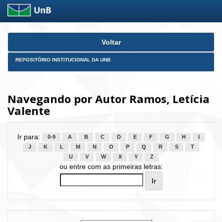
Skip
Voltar
navigation
REPOSITÓRIO INSTITUCIONAL DA UNB
Navegando por Autor Ramos, Letícia
Valente
Ir para:
0-9
A
B
C
D
E
F
G
H
I
J
K
L
M
N
O
P
Q
R
S
T
U
V
W
X
Y
Z
ou entre com as primeiras letras: