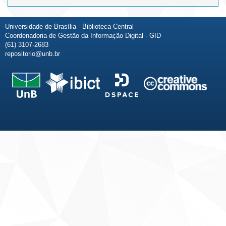
Universidade de Brasília - Biblioteca Central
Coordenadoria de Gestão da Informação Digital - GID
(61) 3107-2683
repositorio@unb.br
Fale conosco
Sobre