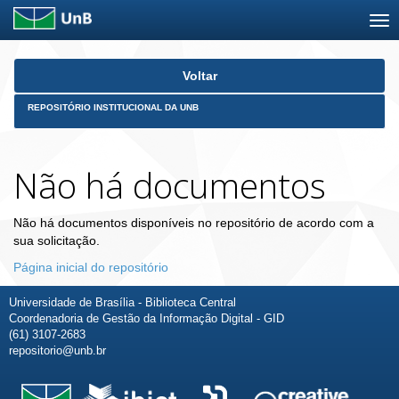
Skip
Voltar
navigation
REPOSITÓRIO INSTITUCIONAL DA UNB
Não há documentos
Não há documentos disponíveis no repositório de acordo com a
sua solicitação.
Página inicial do repositório
Universidade de Brasília - Biblioteca Central
Coordenadoria de Gestão da Informação Digital - GID
(61) 3107-2683
repositorio@unb.br