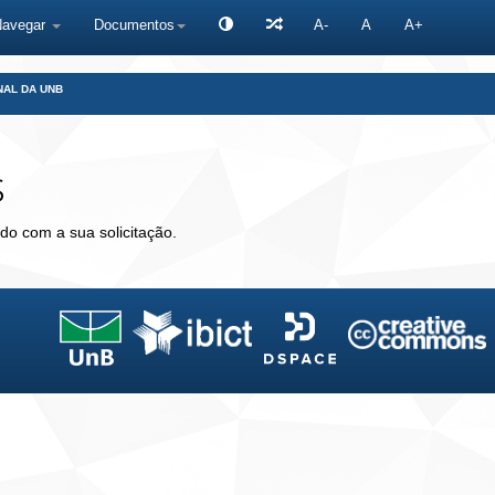
Navegar
Documentos
A-
A
A+
NAL DA UNB
s
do com a sua solicitação.