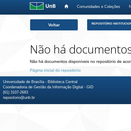
Comunidades e Coleções
Skip
REPOSITÓRIO INSTITUCIO
Voltar
navigation
Não há documento
Não há documentos disponíveis no repositório de acor
Página inicial do repositório
Universidade de Brasília - Biblioteca Central
Coordenadoria de Gestão da Informação Digital - GID
(61) 3107-2683
repositorio@unb.br