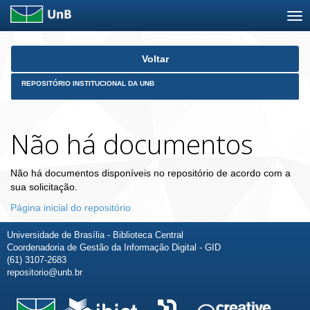
Skip
Voltar
navigation
REPOSITÓRIO INSTITUCIONAL DA UNB
Não há documentos
Não há documentos disponíveis no repositório de acordo com a
sua solicitação.
Página inicial do repositório
Universidade de Brasília - Biblioteca Central
Coordenadoria de Gestão da Informação Digital - GID
(61) 3107-2683
repositorio@unb.br