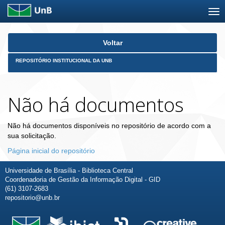
Skip
Voltar
navigation
REPOSITÓRIO INSTITUCIONAL DA UNB
Não há documentos
Não há documentos disponíveis no repositório de acordo com a
sua solicitação.
Página inicial do repositório
Universidade de Brasília - Biblioteca Central
Coordenadoria de Gestão da Informação Digital - GID
(61) 3107-2683
repositorio@unb.br