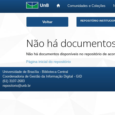
Comunidades e Coleções
Skip
REPOSITÓRIO INSTITUCIO
Voltar
navigation
Não há documento
Não há documentos disponíveis no repositório de acor
Página inicial do repositório
Universidade de Brasília - Biblioteca Central
Coordenadoria de Gestão da Informação Digital - GID
(61) 3107-2683
repositorio@unb.br