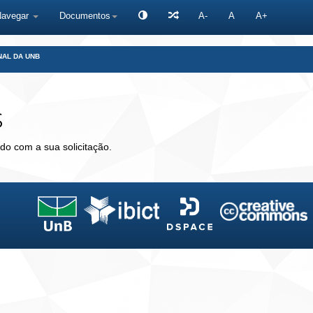
Navegar
Documentos
A-
A
A+
NAL DA UNB
s
do com a sua solicitação.