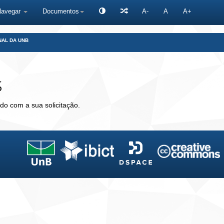
Navegar
Documentos
A-
A
A+
NAL DA UNB
s
do com a sua solicitação.