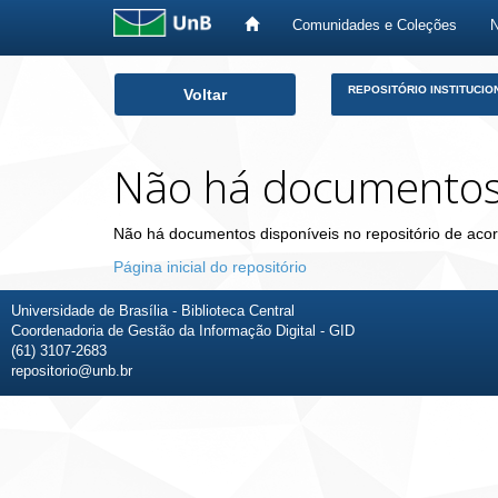
Comunidades e Coleções
Skip
REPOSITÓRIO INSTITUCIO
Voltar
navigation
Não há documento
Não há documentos disponíveis no repositório de acor
Página inicial do repositório
Universidade de Brasília - Biblioteca Central
Coordenadoria de Gestão da Informação Digital - GID
(61) 3107-2683
repositorio@unb.br