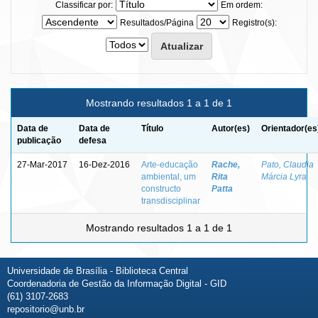
Classificar por:
Em ordem:
Resultados/Página
Registro(s):
Mostrando resultados 1 a 1 de 1
Data de
Data de
Título
Autor(es)
Orientador(es
publicação
defesa
27-Mar-2017
16-Dez-2016
Arte-educação
Rache,
Pato, Claudia
ambiental, um
Rita
Márcia Lyra
constructo
Patta
transdisciplinar
Mostrando resultados 1 a 1 de 1
Universidade de Brasília - Biblioteca Central
Coordenadoria de Gestão da Informação Digital - GID
(61) 3107-2683
repositorio@unb.br