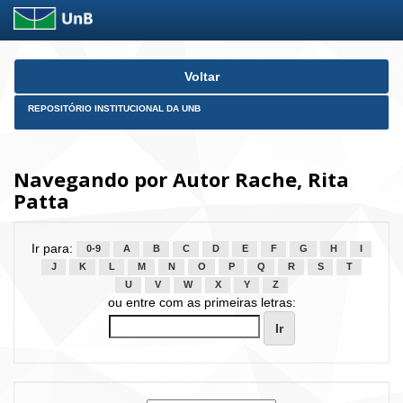
Skip
Voltar
navigation
REPOSITÓRIO INSTITUCIONAL DA UNB
Navegando por Autor Rache, Rita
Patta
Ir para:
0-9
A
B
C
D
E
F
G
H
I
J
K
L
M
N
O
P
Q
R
S
T
U
V
W
X
Y
Z
ou entre com as primeiras letras: