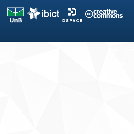
Fale conosco
Sobre