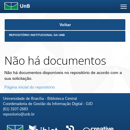
Skip
Voltar
navigation
REPOSITÓRIO INSTITUCIONAL DA UNB
Não há documentos
Não há documentos disponíveis no repositório de acordo com a
sua solicitação.
Página inicial do repositório
Universidade de Brasília - Biblioteca Central
Coordenadoria de Gestão da Informação Digital - GID
(61) 3107-2683
repositorio@unb.br