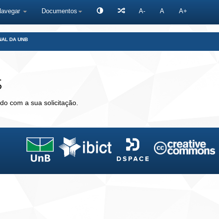
Navegar
Documentos
A-
A
A+
NAL DA UNB
s
do com a sua solicitação.