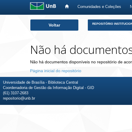
Comunidades e Coleções
Skip
REPOSITÓRIO INSTITUCIO
Voltar
navigation
Não há documento
Não há documentos disponíveis no repositório de acor
Página inicial do repositório
Universidade de Brasília - Biblioteca Central
Coordenadoria de Gestão da Informação Digital - GID
(61) 3107-2683
repositorio@unb.br