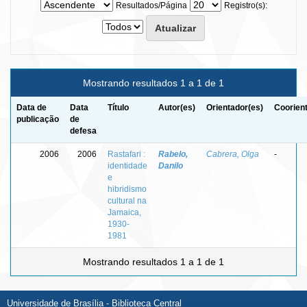
Resultados/Página
Registro(s):
Mostrando resultados 1 a 1 de 1
Data de
Data
Título
Autor(es)
Orientador(es)
Coorien
publicação
de
defesa
2006
2006
Rastafari :
Rabelo,
Cabrera, Olga
-
identidade
Danilo
e
hibridismo
cultural na
Jamaica,
1930-
1981
Mostrando resultados 1 a 1 de 1
Universidade de Brasília - Biblioteca Central