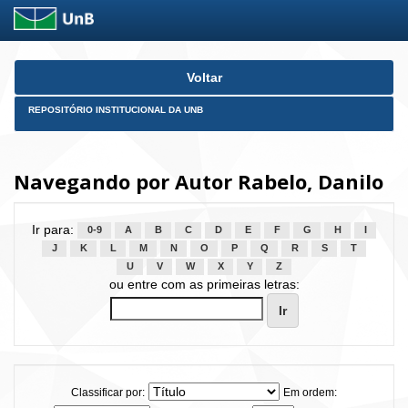
Skip
Voltar
navigation
REPOSITÓRIO INSTITUCIONAL DA UNB
Navegando por Autor Rabelo, Danilo
Ir para:
0-9
A
B
C
D
E
F
G
H
I
J
K
L
M
N
O
P
Q
R
S
T
U
V
W
X
Y
Z
ou entre com as primeiras letras:
Classificar por:
Em ordem: