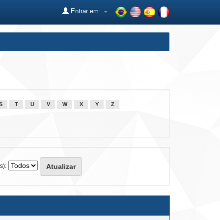
Entrar em:
S
T
U
V
W
X
Y
Z
s):