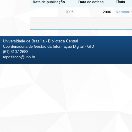
Data de publicação
Data de defesa
Título
2006
2006
Rastafari 
Universidade de Brasília - Biblioteca Central
Coordenadoria de Gestão da Informação Digital - GID
(61) 3107-2683
repositorio@unb.br