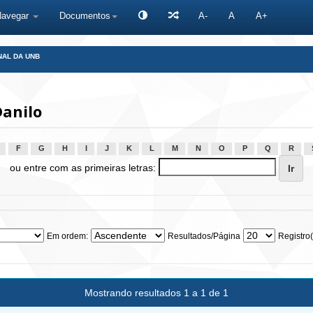
Navegar
Documentos
A-
A
A+
NAL DA UNB
Danilo
F
G
H
I
J
K
L
M
N
O
P
Q
R
ou entre com as primeiras letras:
Em ordem:
Resultados/Página
Registro(
Mostrando resultados 1 a 1 de 1