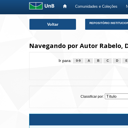
Comunidades e Coleções
Skip
REPOSITÓRIO INSTITUCIO
Voltar
navigation
Navegando por Autor Rabelo, 
Ir para:
0-9
A
B
C
D
E
Classificar por: