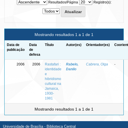
Resultados/Página
Registro(s):
Mostrando resultados 1 a 1 de 1
Data de
Data
Título
Autor(es)
Orientador(es)
Coorien
publicação
de
defesa
2006
2006
Rastafari :
Rabelo,
Cabrera, Olga
-
identidade
Danilo
e
hibridismo
cultural na
Jamaica,
1930-
1981
Mostrando resultados 1 a 1 de 1
Universidade de Brasília - Biblioteca Central