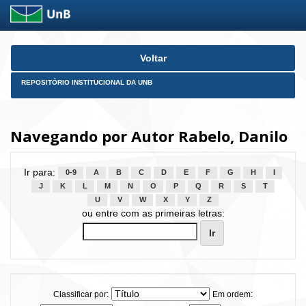
Skip
Voltar
navigation
REPOSITÓRIO INSTITUCIONAL DA UNB
Navegando por Autor Rabelo, Danilo
Ir para:
0-9
A
B
C
D
E
F
G
H
I
J
K
L
M
N
O
P
Q
R
S
T
U
V
W
X
Y
Z
ou entre com as primeiras letras:
Classificar por:
Em ordem: