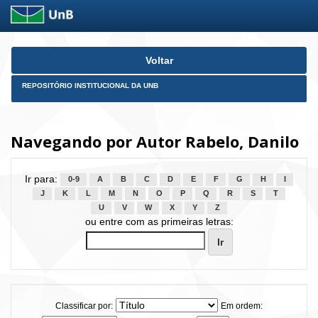
Skip
Voltar
navigation
REPOSITÓRIO INSTITUCIONAL DA UNB
Navegando por Autor Rabelo, Danilo
Ir para:
0-9
A
B
C
D
E
F
G
H
I
J
K
L
M
N
O
P
Q
R
S
T
U
V
W
X
Y
Z
ou entre com as primeiras letras:
Classificar por:
Em ordem: