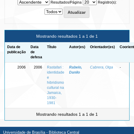
Resultados/Página
Registro(s):
Mostrando resultados 1 a 1 de 1
Data de
Data
Título
Autor(es)
Orientador(es)
Coorien
publicação
de
defesa
2006
2006
Rastafari :
Rabelo,
Cabrera, Olga
-
identidade
Danilo
e
hibridismo
cultural na
Jamaica,
1930-
1981
Mostrando resultados 1 a 1 de 1
Universidade de Brasília - Biblioteca Central