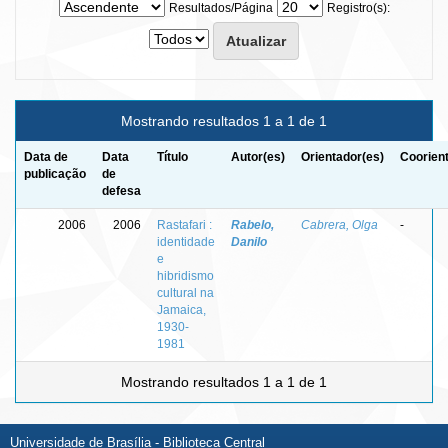
Resultados/Página
Registro(s):
Mostrando resultados 1 a 1 de 1
Data de
Data
Título
Autor(es)
Orientador(es)
Coorien
publicação
de
defesa
2006
2006
Rastafari :
Rabelo,
Cabrera, Olga
-
identidade
Danilo
e
hibridismo
cultural na
Jamaica,
1930-
1981
Mostrando resultados 1 a 1 de 1
Universidade de Brasília - Biblioteca Central