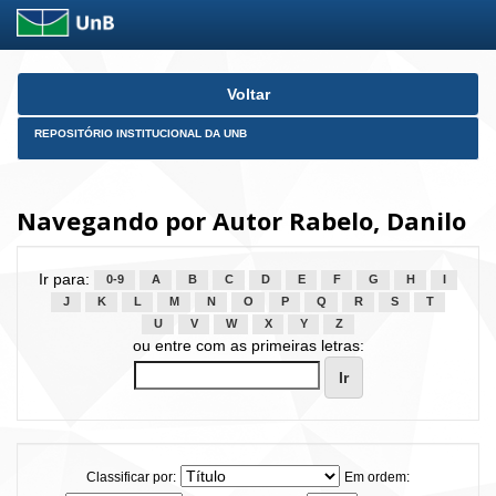
Skip
Voltar
navigation
REPOSITÓRIO INSTITUCIONAL DA UNB
Navegando por Autor Rabelo, Danilo
Ir para:
0-9
A
B
C
D
E
F
G
H
I
J
K
L
M
N
O
P
Q
R
S
T
U
V
W
X
Y
Z
ou entre com as primeiras letras:
Classificar por:
Em ordem: