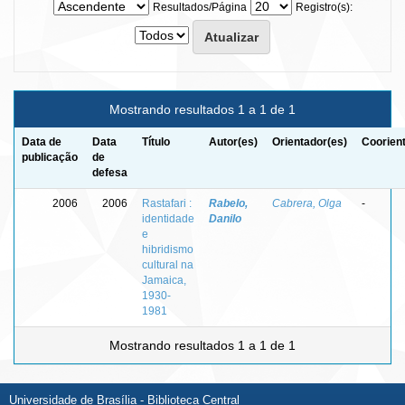
Resultados/Página
Registro(s):
Mostrando resultados 1 a 1 de 1
Data de
Data
Título
Autor(es)
Orientador(es)
Coorien
publicação
de
defesa
2006
2006
Rastafari :
Rabelo,
Cabrera, Olga
-
identidade
Danilo
e
hibridismo
cultural na
Jamaica,
1930-
1981
Mostrando resultados 1 a 1 de 1
Universidade de Brasília - Biblioteca Central