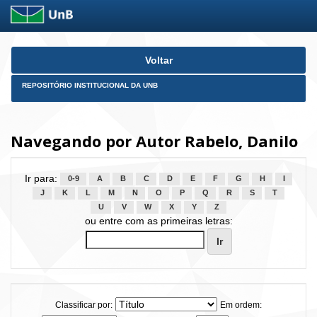
Skip
Voltar
navigation
REPOSITÓRIO INSTITUCIONAL DA UNB
Navegando por Autor Rabelo, Danilo
Ir para:
0-9
A
B
C
D
E
F
G
H
I
J
K
L
M
N
O
P
Q
R
S
T
U
V
W
X
Y
Z
ou entre com as primeiras letras:
Classificar por:
Em ordem: