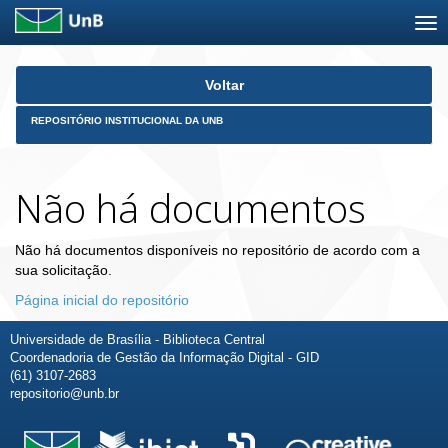
Skip
Voltar
navigation
REPOSITÓRIO INSTITUCIONAL DA UNB
Não há documentos
Não há documentos disponíveis no repositório de acordo com a
sua solicitação.
Página inicial do repositório
Universidade de Brasília - Biblioteca Central
Coordenadoria de Gestão da Informação Digital - GID
(61) 3107-2683
repositorio@unb.br