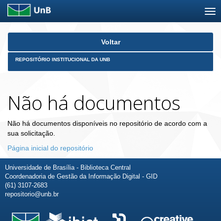
Skip
Voltar
navigation
REPOSITÓRIO INSTITUCIONAL DA UNB
Não há documentos
Não há documentos disponíveis no repositório de acordo com a
sua solicitação.
Página inicial do repositório
Universidade de Brasília - Biblioteca Central
Coordenadoria de Gestão da Informação Digital - GID
(61) 3107-2683
repositorio@unb.br