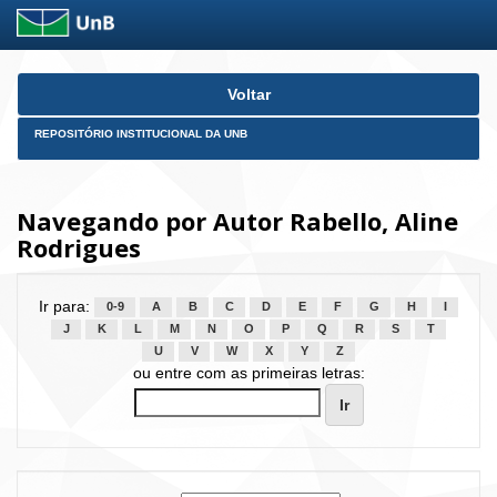
Skip
Voltar
navigation
REPOSITÓRIO INSTITUCIONAL DA UNB
Navegando por Autor Rabello, Aline
Rodrigues
Ir para:
0-9
A
B
C
D
E
F
G
H
I
J
K
L
M
N
O
P
Q
R
S
T
U
V
W
X
Y
Z
ou entre com as primeiras letras: