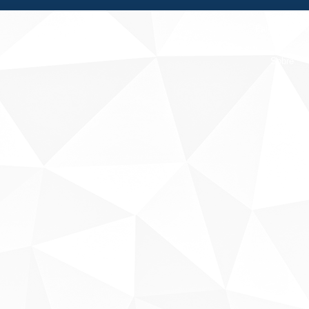
Fale conosco
Sobre