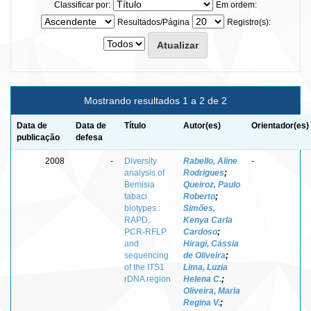
Classificar por:
Em ordem:
Resultados/Página
Registro(s):
Mostrando resultados 1 a 2 de 2
Data de
Data de
Título
Autor(es)
Orientador(es)
publicação
defesa
2008
-
Diversity
Rabello, Aline
-
analysis of
Rodrigues
;
Bemisia
Queiroz, Paulo
tabaci
Roberto
;
biotypes :
Simões,
RAPD,
Kenya Carla
PCR-RFLP
Cardoso
;
and
Hiragi, Cássia
sequencing
de Oliveira
;
of the ITS1
Lima, Luzia
rDNA region
Helena C.
;
Oliveira, Maria
Regina V.
;