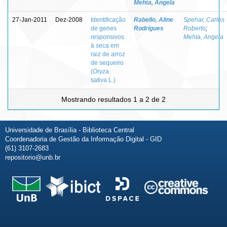
Mehta, Angela
27-Jan-2011
Dez-2008
Identificação
Rabello, Aline
Spehar, Carlos
de genes
Rodrigues
Roberto
;
responsivos
Mehta, Angela
à seca em
raiz de arroz
de sequeiro
(Oryza
sativa L.)
Mostrando resultados 1 a 2 de 2
Universidade de Brasília - Biblioteca Central
Coordenadoria de Gestão da Informação Digital - GID
(61) 3107-2683
repositorio@unb.br