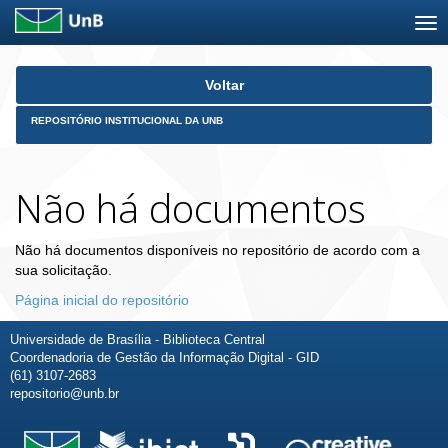
Skip
Voltar
navigation
REPOSITÓRIO INSTITUCIONAL DA UNB
Não há documentos
Não há documentos disponíveis no repositório de acordo com a
sua solicitação.
Página inicial do repositório
Universidade de Brasília - Biblioteca Central
Coordenadoria de Gestão da Informação Digital - GID
(61) 3107-2683
repositorio@unb.br