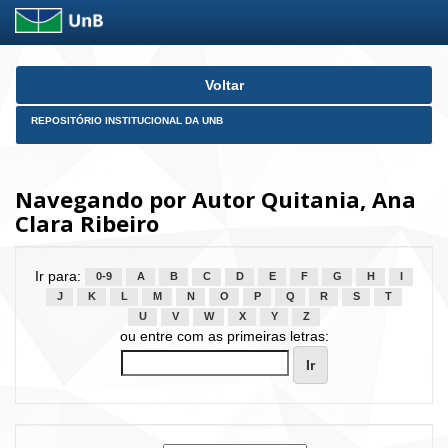
Skip
Voltar
navigation
REPOSITÓRIO INSTITUCIONAL DA UNB
Navegando por Autor Quitania, Ana
Clara Ribeiro
Ir para:
0-9
A
B
C
D
E
F
G
H
I
J
K
L
M
N
O
P
Q
R
S
T
U
V
W
X
Y
Z
ou entre com as primeiras letras: