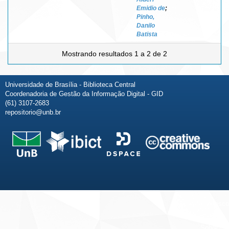
Emidio de
;
Pinho,
Danilo
Batista
Mostrando resultados 1 a 2 de 2
Universidade de Brasília - Biblioteca Central
Coordenadoria de Gestão da Informação Digital - GID
(61) 3107-2683
repositorio@unb.br
Fale conosco
Sobre