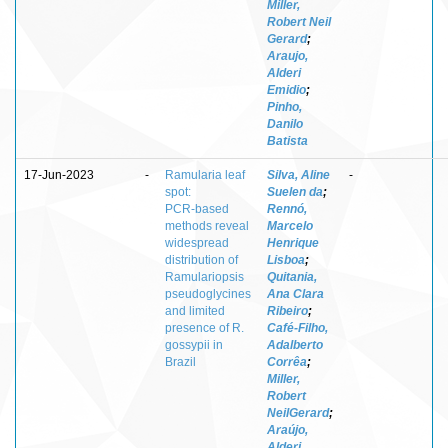
Miller,
Robert Neil
Gerard
;
Araujo,
Alderi
Emidio
;
Pinho,
Danilo
Batista
17-Jun-2023
-
Ramularia leaf
Silva, Aline
-
spot:
Suelen da
;
PCR‑based
Rennó,
methods reveal
Marcelo
widespread
Henrique
distribution of
Lisboa
;
Ramulariopsis
Quitania,
pseudoglycines
Ana Clara
and limited
Ribeiro
;
presence of R.
Café‑Filho,
gossypii in
Adalberto
Brazil
Corrêa
;
Miller,
Robert
NeilGerard
;
Araújo,
Alderi