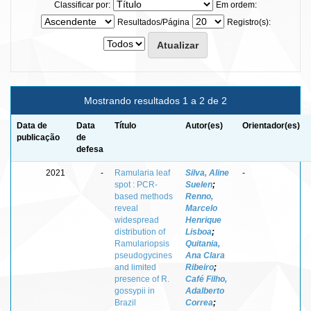
Classificar por:
Em ordem:
Resultados/Página
Registro(s):
Mostrando resultados 1 a 2 de 2
Data de
Data
Título
Autor(es)
Orientador(es)
publicação
de
defesa
2021
-
Ramularia leaf
Silva, Aline
-
spot : PCR-
Suelen
;
based methods
Renno,
reveal
Marcelo
widespread
Henrique
distribution of
Lisboa
;
Ramulariopsis
Quitania,
pseudogycines
Ana Clara
and limited
Ribeiro
;
presence of R.
Café Filho,
gossypii in
Adalberto
Brazil
Correa
;