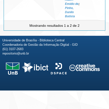
Emidio de
;
Pinho,
Danilo
Batista
Mostrando resultados 1 a 2 de 2
Universidade de Brasília - Biblioteca Central
Coordenadoria de Gestão da Informação Digital - GID
(61) 3107-2683
repositorio@unb.br
Fale conosco
Sobre