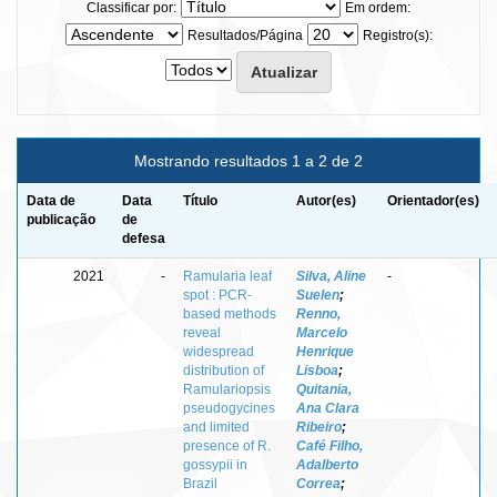
Classificar por:
Em ordem:
Resultados/Página
Registro(s):
Mostrando resultados 1 a 2 de 2
Data de
Data
Título
Autor(es)
Orientador(es)
publicação
de
defesa
2021
-
Ramularia leaf
Silva, Aline
-
spot : PCR-
Suelen
;
based methods
Renno,
reveal
Marcelo
widespread
Henrique
distribution of
Lisboa
;
Ramulariopsis
Quitania,
pseudogycines
Ana Clara
and limited
Ribeiro
;
presence of R.
Café Filho,
gossypii in
Adalberto
Brazil
Correa
;