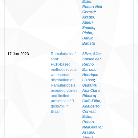
Miller,
Robert Neil
Gerard
;
Araujo,
Alderi
Emidio
;
Pinho,
Danilo
Batista
17-Jun-2023
-
Ramularia leaf
Silva, Aline
-
spot:
Suelen da
;
PCR‑based
Rennó,
methods reveal
Marcelo
widespread
Henrique
distribution of
Lisboa
;
Ramulariopsis
Quitania,
pseudoglycines
Ana Clara
and limited
Ribeiro
;
presence of R.
Café‑Filho,
gossypii in
Adalberto
Brazil
Corrêa
;
Miller,
Robert
NeilGerard
;
Araújo,
Alderi