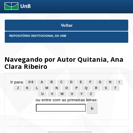
Skip
Voltar
navigation
REPOSITÓRIO INSTITUCIONAL DA UNB
Navegando por Autor Quitania, Ana
Clara Ribeiro
Ir para:
0-9
A
B
C
D
E
F
G
H
I
J
K
L
M
N
O
P
Q
R
S
T
U
V
W
X
Y
Z
ou entre com as primeiras letras: