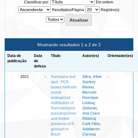
Classificar por:
Em ordem:
Resultados/Página
Registro(s):
Mostrando resultados 1 a 2 de 2
Data de
Data
Título
Autor(es)
Orientador(es)
publicação
de
defesa
2021
-
Ramularia leaf
Silva, Aline
-
spot : PCR-
Suelen
;
based methods
Renno,
reveal
Marcelo
widespread
Henrique
distribution of
Lisboa
;
Ramulariopsis
Quitania,
pseudogycines
Ana Clara
and limited
Ribeiro
;
presence of R.
Café Filho,
gossypii in
Adalberto
Brazil
Correa
;