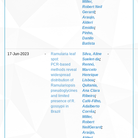
Miller,
Robert Neil
Gerard
;
Araujo,
Alderi
Emidio
;
Pinho,
Danilo
Batista
17-Jun-2023
-
Ramularia leaf
Silva, Aline
-
spot:
Suelen da
;
PCR‑based
Rennó,
methods reveal
Marcelo
widespread
Henrique
distribution of
Lisboa
;
Ramulariopsis
Quitania,
pseudoglycines
Ana Clara
and limited
Ribeiro
;
presence of R.
Café‑Filho,
gossypii in
Adalberto
Brazil
Corrêa
;
Miller,
Robert
NeilGerard
;
Araújo,
Alderi