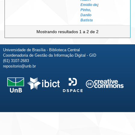
Emidio de
;
Pinho,
Danilo
Batista
Mostrando resultados 1 a 2 de 2
Universidade de Brasília - Biblioteca Central
Coordenadoria de Gestão da Informação Digital - GID
(61) 3107-2683
repositorio@unb.br
Fale conosco
Sobre