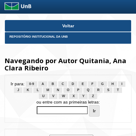
Skip
Voltar
navigation
REPOSITÓRIO INSTITUCIONAL DA UNB
Navegando por Autor Quitania, Ana
Clara Ribeiro
Ir para:
0-9
A
B
C
D
E
F
G
H
I
J
K
L
M
N
O
P
Q
R
S
T
U
V
W
X
Y
Z
ou entre com as primeiras letras: