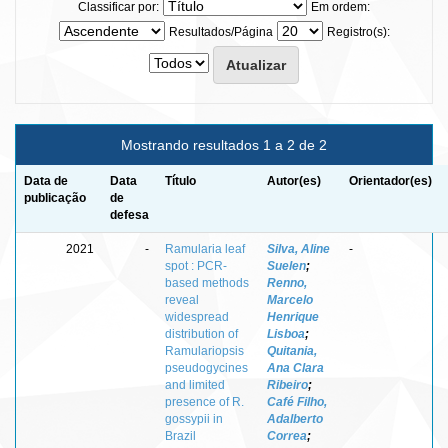
Classificar por:
Em ordem:
Resultados/Página
Registro(s):
Mostrando resultados 1 a 2 de 2
Data de
Data
Título
Autor(es)
Orientador(es)
publicação
de
defesa
2021
-
Ramularia leaf
Silva, Aline
-
spot : PCR-
Suelen
;
based methods
Renno,
reveal
Marcelo
widespread
Henrique
distribution of
Lisboa
;
Ramulariopsis
Quitania,
pseudogycines
Ana Clara
and limited
Ribeiro
;
presence of R.
Café Filho,
gossypii in
Adalberto
Brazil
Correa
;