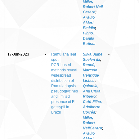
Miller,
Robert Neil
Gerard
;
Araujo,
Alderi
Emidio
;
Pinho,
Danilo
Batista
17-Jun-2023
-
Ramularia leaf
Silva, Aline
-
spot:
Suelen da
;
PCR‑based
Rennó,
methods reveal
Marcelo
widespread
Henrique
distribution of
Lisboa
;
Ramulariopsis
Quitania,
pseudoglycines
Ana Clara
and limited
Ribeiro
;
presence of R.
Café‑Filho,
gossypii in
Adalberto
Brazil
Corrêa
;
Miller,
Robert
NeilGerard
;
Araújo,
Alderi