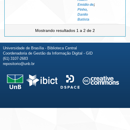
Emidio de
;
Pinho,
Danilo
Batista
Mostrando resultados 1 a 2 de 2
Universidade de Brasília - Biblioteca Central
Coordenadoria de Gestão da Informação Digital - GID
(61) 3107-2683
repositorio@unb.br
Fale conosco
Sobre