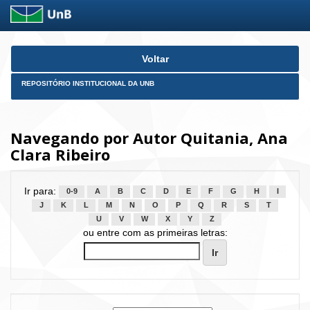
Skip
Voltar
navigation
REPOSITÓRIO INSTITUCIONAL DA UNB
Navegando por Autor Quitania, Ana
Clara Ribeiro
Ir para:
0-9
A
B
C
D
E
F
G
H
I
J
K
L
M
N
O
P
Q
R
S
T
U
V
W
X
Y
Z
ou entre com as primeiras letras: